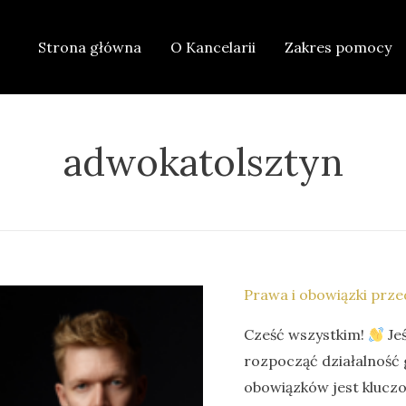
Strona główna
O Kancelarii
Zakres pomocy
adwokatolsztyn
Prawa i obowiązki prze
Cześć wszystkim!
Jeś
rozpocząć działalność
obowiązków jest klucz