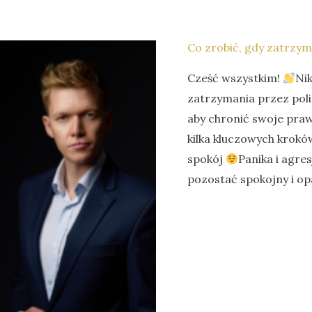
Co zrobić, gdy zatrzyma
Cześć wszystkim!
Nik
zatrzymania przez polic
aby chronić swoje pra
kilka kluczowych krokó
spokój
Panika i agre
pozostać spokojny i op