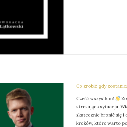
Co zrobić gdy zostanie
Cześć wszystkim!
Zo
stresująca sytuacja. W
skutecznie bronić się i
kroków, które warto p