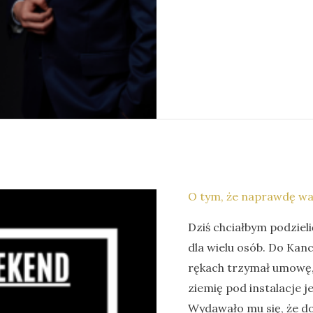
O tym, że naprawdę war
Dziś chciałbym podzieli
dla wielu osób. Do Kanc
rękach trzymał umowę, 
ziemię pod instalacje j
Wydawało mu się, że do