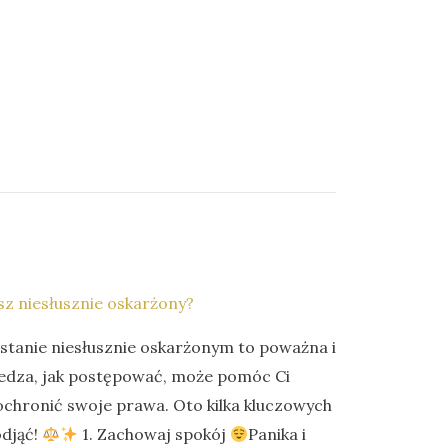
sz niesłusznie oskarżony?
stanie niesłusznie oskarżonym to poważna i
iedza, jak postępować, może pomóc Ci
 ochronić swoje prawa. Oto kilka kluczowych
odjąć!
1. Zachowaj spokój
Panika i