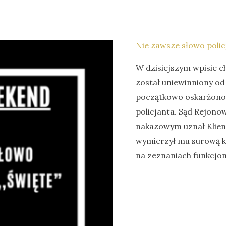
Nie zawsze słowo policj
W dzisiejszym wpisie ch
został uniewinniony o
początkowo oskarżono 
policjanta. Sąd Rejon
nakazowym uznał Klien
wymierzył mu surową k
na zeznaniach funkcjon