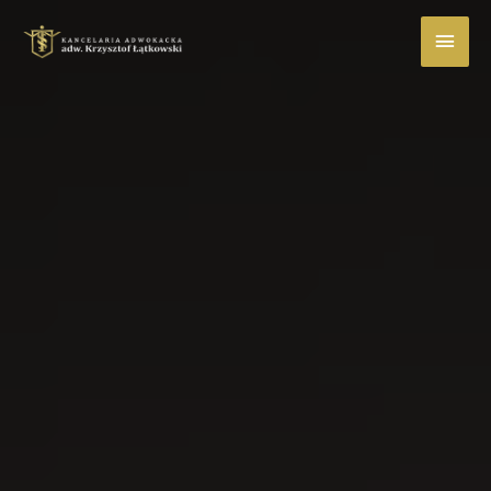
Main
Men