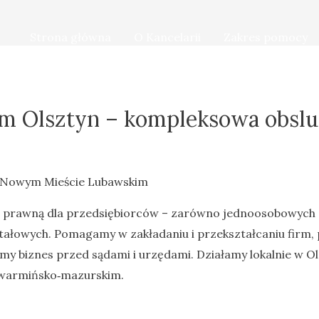
Strona główna
O Kancelarii
Zakres pomocy
rm Olsztyn – kompleksowa obsl
i Nowym Mieście Lubawskim
 prawną dla przedsiębiorców – zarówno jednoosobowych d
pitałowych. Pomagamy w zakładaniu i przekształcaniu firm
my biznes przed sądami i urzędami. Działamy lokalnie w O
 warmińsko‑mazurskim.