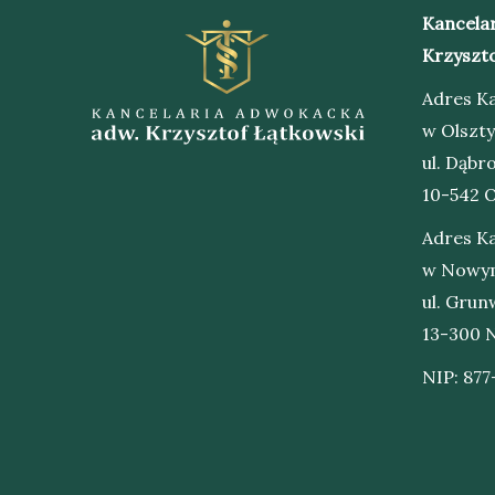
Kancela
Krzyszto
Adres Ka
w Olszty
ul. Dąb
10-542 O
Adres Ka
w Nowym
ul. Grun
13-300 
NIP: 877