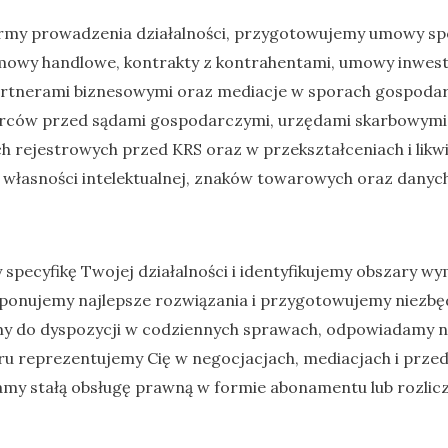
my prowadzenia działalności, przygotowujemy umowy spół
mowy handlowe, kontrakty z kontrahentami, umowy inwest
artnerami biznesowymi oraz mediacje w sporach gospoda
rców przed sądami gospodarczymi, urzędami skarbowymi 
rejestrowych przed KRS oraz w przekształceniach i likwi
łasności intelektualnej, znaków towarowych oraz dany
specyfikę Twojej działalności i identyfikujemy obszary 
ponujemy najlepsze rozwiązania i przygotowujemy niezb
y do dyspozycji w codziennych sprawach, odpowiadamy na
ru reprezentujemy Cię w negocjacjach, mediacjach i prze
my stałą obsługę prawną w formie abonamentu lub rozlic