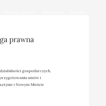
Dlaczego warto?
Aktualności
Kontakt
uga prawna
ziałalności gospodarczych,
, przygotowaniu umów i
lsztynie i Nowym Mieście