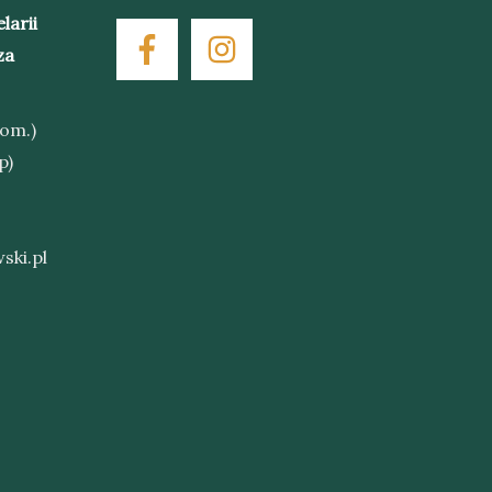
larii
za
kom.)
p)
ski.pl