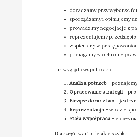
doradzamy przy wyborze for
sporządzamy i opiniujemy u
prowadzimy negocjacje z p
reprezentujemy przedsiębio
wspieramy w postępowaniach 
pomagamy w ochronie praw w
Jak wygląda współpraca
Analiza potrzeb
– poznajemy 
Opracowanie strategii
– pro
Bieżące doradztwo
– jestesm
Reprezentacja
– w razie spo
Stała współpraca
– zapewnia
Dlaczego warto działać szybko