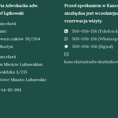
ria Adwokacka adw.
Przed spotkaniem w Kance
f Łątkowski
niezbędna jest wcześniejs
rezerwacja wizyty.
ncelarii
nie:
500-056-156 (Telefon 
rowszczaków 39/204
500-056-156 (WhatsAp
lsztyn
500-056-156 (Signal)
ncelarii
kancelaria@adwokatlatkow
 Mieście Lubawskim:
waldzka 3/215
Nowe Miasto Lubawskie
-14-85-991