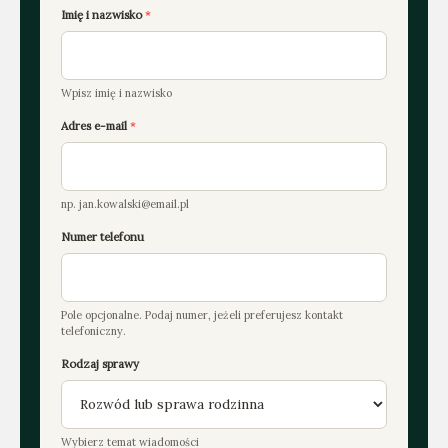
Imię i nazwisko
*
Wpisz imię i nazwisko
Adres e-mail
*
np. jan.kowalski@email.pl
Numer telefonu
Pole opcjonalne. Podaj numer, jeżeli preferujesz kontakt
telefoniczny.
*
Rodzaj sprawy
t
e
l
e
Wybierz temat wiadomości