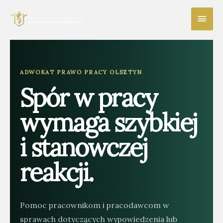
Main
Men
ADWOKAT PRAWO PRACY OLSZTYN
Spór w pracy
wymaga szybkiej
i stanowczej
reakcji.
Pomoc pracownikom i pracodawcom w
sprawach dotyczących wypowiedzenia lub