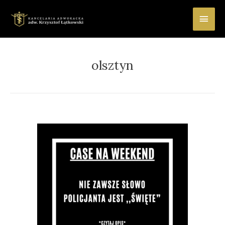
Main
Men
olsztyn