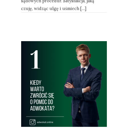
sądowych procedur. Satysfakcja, jaką
czuję, widząc ulgę i uśmiech […]