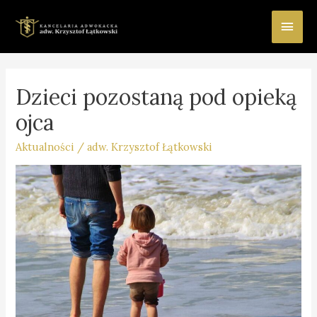
Main
Men
Dzieci pozostaną pod opieką
ojca
Aktualności
/
adw. Krzysztof Łątkowski