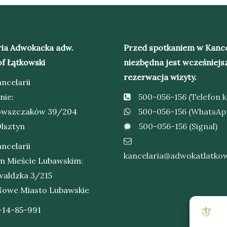
ria Adwokacka adw.
Przed spotkaniem w Kance
f Łątkowski
niezbędna jest wcześniejs
rezerwacja wizyty.
ncelarii
nie:
500-056-156 (Telefon 
rowszczaków 39/204
500-056-156 (WhatsAp
lsztyn
500-056-156 (Signal)
ncelarii
kancelaria@adwokatlatkow
 Mieście Lubawskim:
waldzka 3/215
Nowe Miasto Lubawskie
-14-85-991