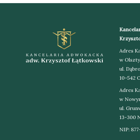
Kancela
Krzyszto
Adres Ka
w Olszty
ul. Dąb
10-542 O
Adres Ka
w Nowym
ul. Grun
13-300 
NIP: 877