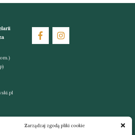
larii
za
kom.)
p)
ski.pl
Zarządzaj zgodą pliki cookie